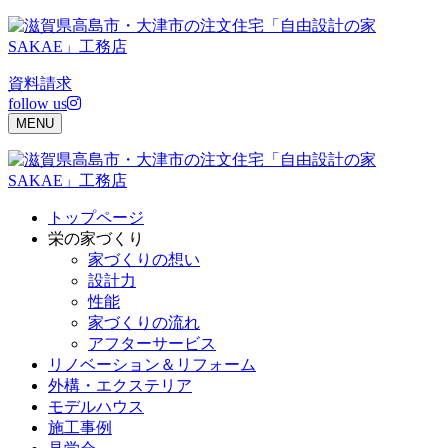
Skip
to
content
資料請求
follow us
MENU
トップページ
栄の家づくり
家づくりの想い
設計力
性能
家づくりの流れ
アフターサービス
リノベーション＆リフォーム
外構・エクステリア
モデルハウス
施工事例