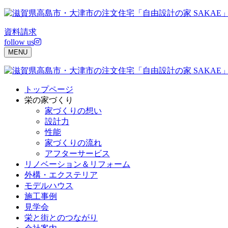
Skip
to
content
資料請求
follow us
MENU
トップページ
栄の家づくり
家づくりの想い
設計力
性能
家づくりの流れ
アフターサービス
リノベーション＆リフォーム
外構・エクステリア
モデルハウス
施工事例
見学会
栄と街とのつながり