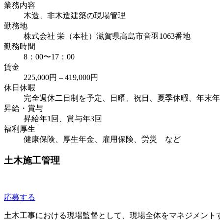
業務内容
木造、非木造建築の現場管理
勤務地
株式会社 栄（本社）滋賀県高島市音羽1063番地
勤務時間
8：00〜17：00
賃金
225,000円 – 419,000円
休日休暇
完全週休二日制を予定、日曜、祝日、夏季休暇、年末年
昇給・賞与
昇給年1回、賞与年3回
福利厚生
健康保険、厚生年金、雇用保険、労災 など
土木施工管理
応募する
土木工事における現場監督として、現場全体をマネジメント