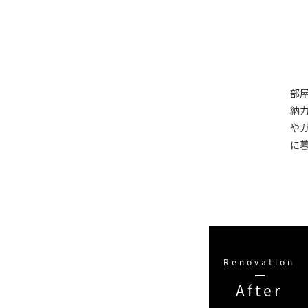
部
納
や
に
Renovation
After