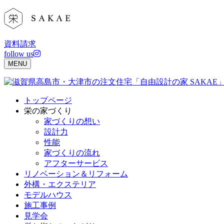
Skip
to
content
資料請求
follow us
MENU
トップページ
栄の家づくり
家づくりの想い
設計力
性能
家づくりの流れ
アフターサービス
リノベーション＆リフォーム
外構・エクステリア
モデルハウス
施工事例
見学会