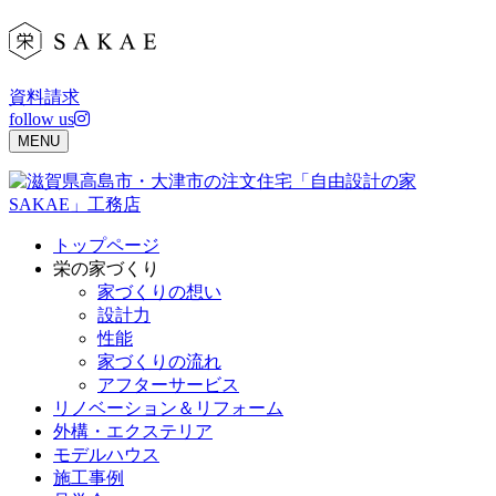
Skip
to
content
資料請求
follow us
MENU
トップページ
栄の家づくり
家づくりの想い
設計力
性能
家づくりの流れ
アフターサービス
リノベーション＆リフォーム
外構・エクステリア
モデルハウス
施工事例