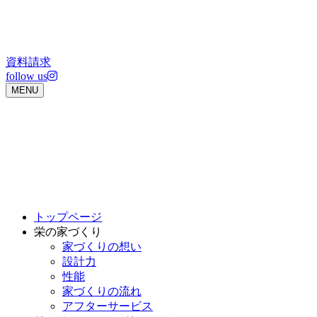
Skip
to
content
資料請求
follow us
MENU
トップページ
栄の家づくり
家づくりの想い
設計力
性能
家づくりの流れ
アフターサービス