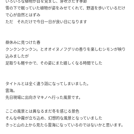
いろいろな植物が目を覚まし、芽吹きだす季節
雪の下で眠っていた植物が姿をみせてくれて、野道を歩いているだけ
で心が自然とはずみ
ただ それだけで今日一日が良い日になります
昼休みに見つけた春
クンクンクンクン。とオオイヌノフグリの香りを楽しむシモンが映り
込みましたが
足取りも軽やかで、その姿にまた嬉しくなる時間でした
タイトルとは全く違う話になってしまいました。
雲海。
先日現場に出向きマキノへ行った風景です。
ここの風景とは異なるまだ冬を感じる景色
そんな中霧が立ち込め、幻想的な風景となっていました
きっと山の上から見たら雲海になっているのではないかと思います。