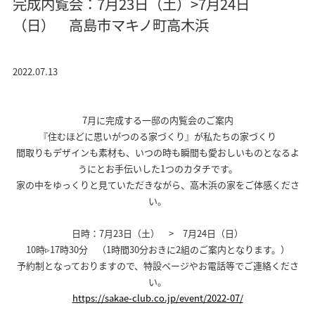
完成内覧会：7月23日（土）>7月24日
（日） 高島市マキノ町高木浜
2022.07.13
7月に完成する一邸の内覧会のご案内
『住むほどに思いがつのる家づくり』が私たちの家づくり
間取りもデザインも素材も、いつの時も瞬間も愛おしいものとなるよ
うにとお手伝いした1つのカタチです。
家の中をゆっくりと見ていただきながら、高木浜の家をご体感くださ
い。
日時：7月23日（土） > 7月24日（日）
10時▹17時30分 （1時間30分おきに2組のご案内となります。）
予約制となっておりますので、特設ページやお電話等でご連絡くださ
い。
https://sakae-club.co.jp/event/2022-07/