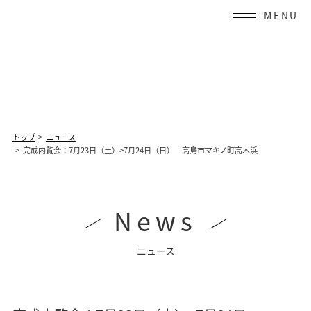
Skip
to
content
トップ
ニュース
完成内覧会：7月23日（土）>7月24日（日） 高島市マキノ町高木浜
News
ニュース