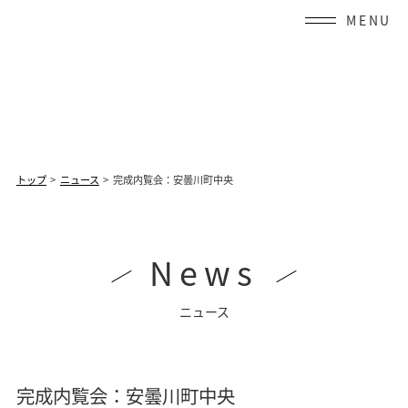
Skip
to
content
トップ
ニュース
完成内覧会：安曇川町中央
News
ニュース
完成内覧会：安曇川町中央