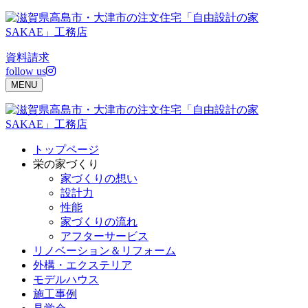
Skip
to
content
資料請求
follow us
MENU
トップページ
栄の家づくり
家づくりの想い
設計力
性能
家づくりの流れ
アフターサービス
リノベーション＆リフォーム
外構・エクステリア
モデルハウス
施工事例