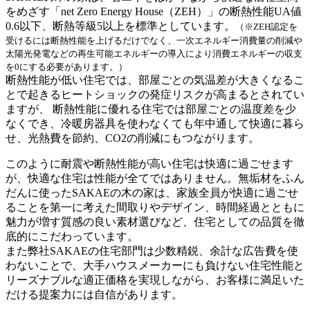
をめざす「net Zero Energy House（ZEH）」の断熱性能UA値
0.6以下、断熱等級5以上を標準としています。
（※ZEH認定を
受けるには断熱性能を上げるだけでなく、一次エネルギー消費量の削減や
太陽光発電などの再生可能エネルギーの導入により消費エネルギーの収支
を0にする必要があります。）
断熱性能が低い住宅では、部屋ごとの気温差が大きくなるこ
とで起きるヒートショックの発症リスクが高まるとされてい
ますが、 断熱性能に優れる住宅では部屋ごとの温度差を少
なくでき、冷暖房器具を使わなくても年中通して快適に暮ら
せ、光熱費を節約、CO2の削減にもつながります。
このように耐震や断熱性能が高い住宅は快適に過ごせます
が、快適な住宅は性能が全てではありません。無垢材をふん
だんに使ったSAKAEの木の家は、家族全員が快適に過ごせ
ることを第一に考えた間取りやデザイン、時間経過とともに
魅力が増す質感の良い素材選びなど、住宅としての品質を徹
底的にこだわっています。
また弊社SAKAEの住宅部門は少数精鋭、余計な広告費を使
わないことで、大手ハウスメーカーにも負けない住宅性能と
リーズナブルな適正価格を実現
しながら、お客様に満足いた
だける提案力には自信があります。