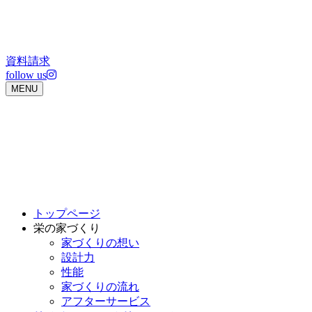
Skip
to
content
資料請求
follow us
MENU
トップページ
栄の家づくり
家づくりの想い
設計力
性能
家づくりの流れ
アフターサービス