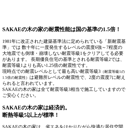
SAKAEの木の家の耐震性能は国の基準の1.5倍！
1981年に改正された建築基準法に定められている「新耐震基
準」では 数十年に一度発生するレベルの震度6強～7程度の
大地震でも倒壊・崩壊しない耐震等級1をクリアしてる必要
があります。 長期優良住宅の基準とされる耐震等級2では、
耐震等級1よりも高い1.25倍の耐震性です。
現時点での耐震レベルとして最も高い耐震等級3
（耐震等級1の
は避難所レベルの耐震性で、2度の震度7に耐え
1.5倍の耐震性）
られると言われています。
SAKAEの木の家は全て耐震等級3相当で施工
していますので
ご安心ください。
SAKAEの木の家は経済的。
断熱等級5以上が標準！
SAKAEの木の家は、省エネをはかりながら快適な居住空間