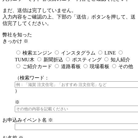
まだ、送信は完了していません。
入力内容をご確認の上、下部の「送信」ボタンを押して、送
信完了してください。
弊社を知った
きっかけ
※
検索エンジン
インスタグラム
LINE
TUMU木
新聞折込
ポスティング
知人紹介
ご紹介カード
道路看板
現場看板
その他
（検索ワード：
）
※
お申込みイベント名
※
お名前
※