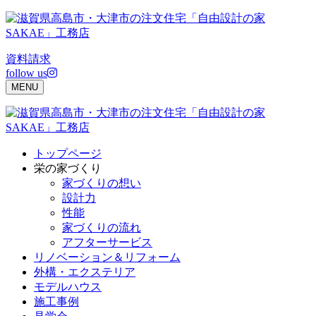
Skip
to
content
資料請求
follow us
MENU
トップページ
栄の家づくり
家づくりの想い
設計力
性能
家づくりの流れ
アフターサービス
リノベーション＆リフォーム
外構・エクステリア
モデルハウス
施工事例