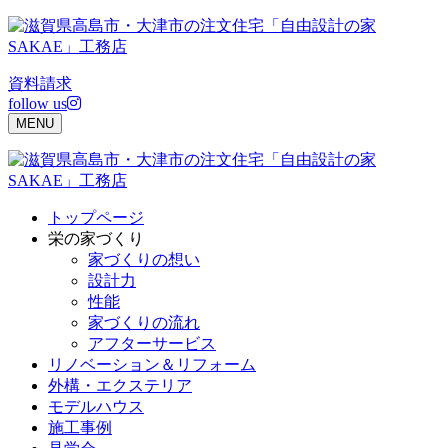
Skip
to
content
資料請求
follow us
MENU
トップページ
栄の家づくり
家づくりの想い
設計力
性能
家づくりの流れ
アフターサービス
リノベーション＆リフォーム
外構・エクステリア
モデルハウス
施工事例